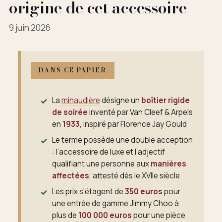
origine de cet accessoire
9 juin 2026
DANS CE PAPIER
La
minaudière
désigne un
boîtier rigide
de soirée
inventé par Van Cleef & Arpels
en
1933
, inspiré par Florence Jay Gould
Le terme possède une double acception
: l’accessoire de luxe et l’adjectif
qualifiant une personne aux
manières
affectées
, attesté dès le XVIIe siècle
Les prix s’étagent de
350 euros
pour
une entrée de gamme Jimmy Choo à
plus de
100 000 euros
pour une pièce