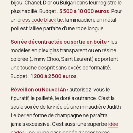
bijou. Chanel, Dior ou Bulgari dans leur registre le
plus habillé. Budget :
3 500 à 10 000 euros
. Pour
un
dress code black tie
, la minaudière en métal
poli est l’alliée parfaite d’une robe longue.
Soirée décontractée ou
sortie en boîte
:
les
modèles en plexiglas transparent ou en résine
colorée (Jimmy Choo, Saint Laurent) apportent
une touche d’esprit sans excès de formalité.
Budget :
1 200 à 2 500 euros
.
Réveillon ou
Nouvel An
:
autorisez-vous le
figuratif, le pailleté, le doré à outrance. C’est la
seule soirée de l’année où une minaudière Judith
Leiber en forme de champagne ne paraîtra
jamais excessive. C’est aussi une superbe
idée
cadeau
pour une passionnée d’accessoires.