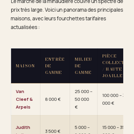
Le marché de la minaudière couvre un spectre de
prix très large. Voici un panorama des principales
maisons, avec leurs fourchettes tarifaires
actualisées :
PIÈCE
ENTRÉE
MILIEU
COLLECTOR
MAISON
DE
DE
/ HAUTE
GAMME
GAMME
JOAILLERIE
Van
25 000 –
100 000 – 300
Cleef &
8 000 €
50 000
000 €
Arpels
€
Judith
5 000 –
15 000 – 35
3 500 €