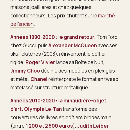
maisons joaillières et chez quelques
collectionneurs. Les prix chutent sur le
marché
de l’ancien
.
Années 1990-2000 : le grand retour.
Tom Ford
chez Gucci, puis
Alexander McQueen
avec ses
skull clutches (2003), réinventent le boîtier
rigide.
Roger Vivier
lance sa Boîte de Nuit,
Jimmy Choo
décline des modèles en plexiglas
et métal,
Chanel
réinterprète le format en tweed
matelassé sur structure métallique.
Années 2010-2020 : la minaudière-objet
d’art.
Olympia Le-Tan
transforme des
couvertures de livres en boîtiers brodés main
(entre
1 200 et 2 500 euros
).
Judith Leiber