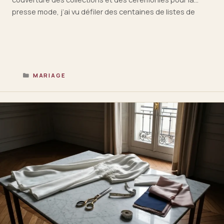
presse mode, j’ai vu défiler des centaines de listes de
mariage, des registres Christofle aux wish-lists
dématérialisées. Et la question revient toujours : comment
marquer le coup sans …
Lire la suite
CATÉGORIES
MARIAGE