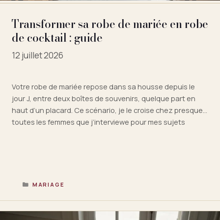
Transformer sa robe de mariée en robe
de cocktail : guide
12 juillet 2026
Votre robe de mariée repose dans sa housse depuis le
jour J, entre deux boîtes de souvenirs, quelque part en
haut d’un placard. Ce scénario, je le croise chez presque
toutes les femmes que j’interviewe pour mes sujets
mariage. Et la question revient, lancinante : que faire de
cette pièce qui a coûté entre 1 …
Lire la suite
CATÉGORIES
MARIAGE