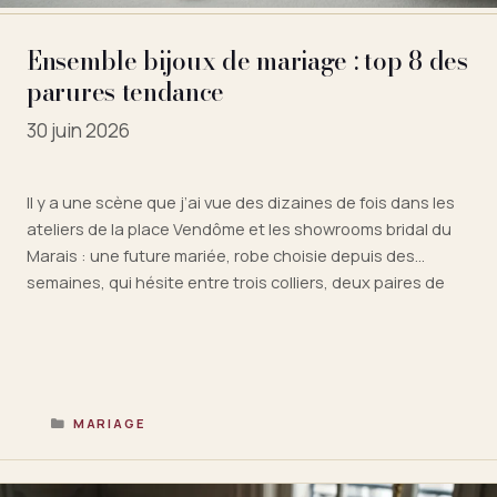
Ensemble bijoux de mariage : top 8 des
parures tendance
30 juin 2026
Il y a une scène que j’ai vue des dizaines de fois dans les
ateliers de la place Vendôme et les showrooms bridal du
Marais : une future mariée, robe choisie depuis des
semaines, qui hésite entre trois colliers, deux paires de
boucles d’oreilles et un bracelet dépareillé. Le résultat,
souvent, manque de cohérence. C’est …
Lire la suite
CATÉGORIES
MARIAGE