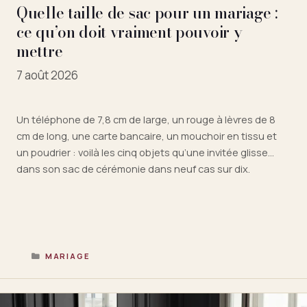
Quelle taille de sac pour un mariage :
ce qu’on doit vraiment pouvoir y
mettre
7 août 2026
Un téléphone de 7,8 cm de large, un rouge à lèvres de 8
cm de long, une carte bancaire, un mouchoir en tissu et
un poudrier : voilà les cinq objets qu’une invitée glisse
dans son sac de cérémonie dans neuf cas sur dix.
Pourtant, la plupart des guides en ligne parlent de «
choisir …
Lire la suite
CATÉGORIES
MARIAGE