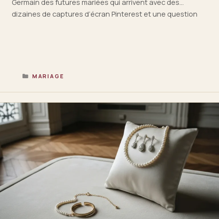
Germain des futures mariées qui arrivent avec des
dizaines de captures d’écran Pinterest et une question
unique : par où commencer ? La réponse tient en un
principe que j’ai appris au fil de dix ans de …
Lire la suite
CATÉGORIES
MARIAGE