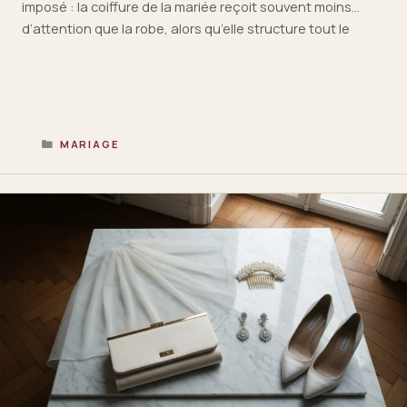
imposé : la coiffure de la mariée reçoit souvent moins
d’attention que la robe, alors qu’elle structure tout le
portrait. Un peigne en nacre mal choisi, un diadème trop
lourd pour un chignon bas, et l’harmonie bascule. En 2026,
…
Lire la suite
CATÉGORIES
MARIAGE