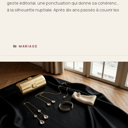
geste éditorial, une ponctuation qui donne sa cohérence
à la silhouette nuptiale. Après dix ans passés à couvrir les
collections mariage pour la presse spécialisée, je peux
vous affirmer que le choix d’un peigne en nacre, …
Lire la
suite
CATÉGORIES
MARIAGE