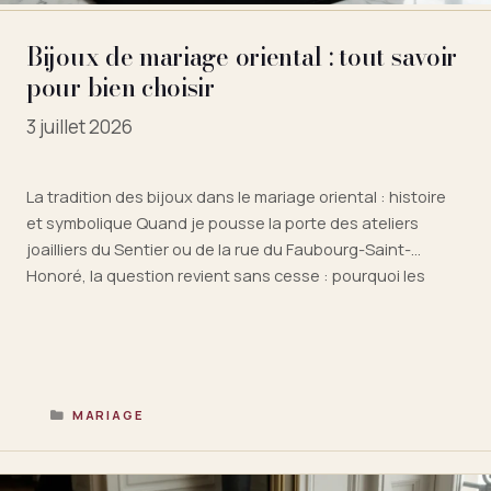
Bijoux de mariage oriental : tout savoir
pour bien choisir
3 juillet 2026
La tradition des bijoux dans le mariage oriental : histoire
et symbolique Quand je pousse la porte des ateliers
joailliers du Sentier ou de la rue du Faubourg-Saint-
Honoré, la question revient sans cesse : pourquoi les
bijoux de mariage oriental occupent-ils une place aussi
centrale dans la cérémonie ? La réponse tient en un mot …
Lire la suite
CATÉGORIES
MARIAGE