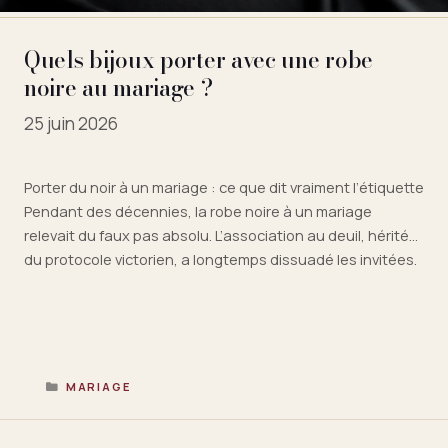
Quels bijoux porter avec une robe
noire au mariage ?
25 juin 2026
Porter du noir à un mariage : ce que dit vraiment l’étiquette
Pendant des décennies, la robe noire à un mariage
relevait du faux pas absolu. L’association au deuil, héritée
du protocole victorien, a longtemps dissuadé les invitées.
Pourtant, l’étiquette contemporaine a considérablement
évolué. Le protocole mondain français ne proscrit plus
formellement le noir pour …
Lire la suite
CATÉGORIES
MARIAGE