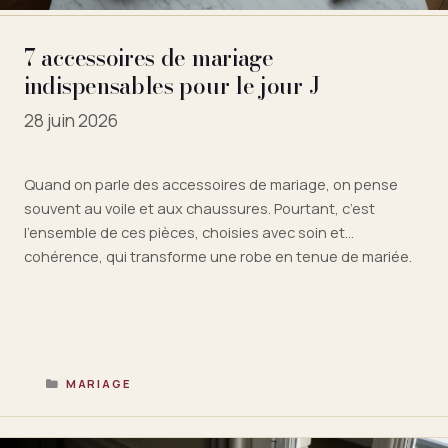
7 accessoires de mariage
indispensables pour le jour J
28 juin 2026
Quand on parle des accessoires de mariage, on pense
souvent au voile et aux chaussures. Pourtant, c’est
l’ensemble de ces pièces, choisies avec soin et
cohérence, qui transforme une robe en tenue de mariée.
J’ai couvert suffisamment de collections bridal à la Fashion
Week parisienne pour savoir qu’un accessoire mal choisi
peut ruiner une silhouette …
Lire la suite
CATÉGORIES
MARIAGE