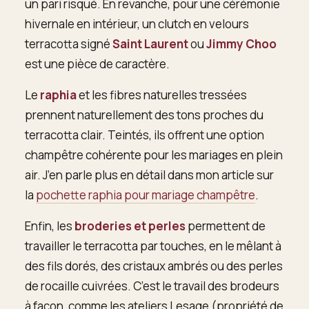
un pari risqué. En revanche, pour une cérémonie
hivernale en intérieur, un clutch en velours
terracotta signé
Saint Laurent
ou
Jimmy Choo
est une pièce de caractère.
Le
raphia
et les fibres naturelles tressées
prennent naturellement des tons proches du
terracotta clair. Teintés, ils offrent une option
champêtre cohérente pour les mariages en plein
air. J’en parle plus en détail dans mon article sur
la
pochette raphia pour mariage champêtre
.
Enfin, les
broderies et perles
permettent de
travailler le terracotta par touches, en le mêlant à
des fils dorés, des cristaux ambrés ou des perles
de rocaille cuivrées. C’est le travail des brodeurs
à façon, comme les ateliers Lesage (propriété de