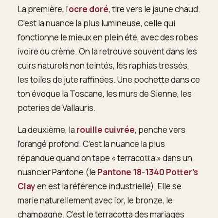
La première, l’
ocre doré
, tire vers le jaune chaud.
C’est la nuance la plus lumineuse, celle qui
fonctionne le mieux en plein été, avec des robes
ivoire ou crème. On la retrouve souvent dans les
cuirs naturels non teintés, les raphias tressés,
les toiles de jute raffinées. Une pochette dans ce
ton évoque la Toscane, les murs de Sienne, les
poteries de Vallauris.
La deuxième, la
rouille cuivrée
, penche vers
l’orangé profond. C’est la nuance la plus
répandue quand on tape « terracotta » dans un
nuancier Pantone (le
Pantone 18-1340 Potter’s
Clay
en est la référence industrielle). Elle se
marie naturellement avec l’or, le bronze, le
champagne. C’est le terracotta des mariages