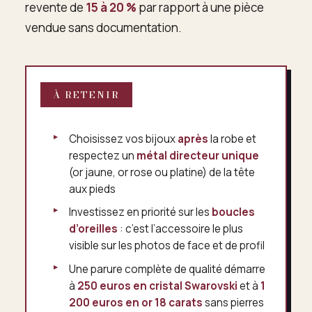
revente de
15 à 20 %
par rapport à une pièce
vendue sans documentation.
À RETENIR
Choisissez vos bijoux
après
la robe et
respectez un
métal directeur unique
(or jaune, or rose ou platine) de la tête
aux pieds
Investissez en priorité sur les
boucles
d’oreilles
: c’est l’accessoire le plus
visible sur les photos de face et de profil
Une parure complète de qualité démarre
à
250 euros en cristal Swarovski
et à
1
200 euros en or 18 carats
sans pierres