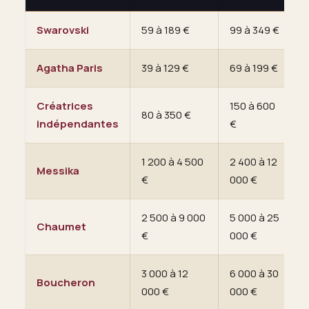
Swarovski
59 à 189 €
99 à 349 €
7
Agatha Paris
39 à 129 €
69 à 199 €
4
Créatrices
150 à 600
80 à 350 €
1
indépendantes
€
1 200 à 4 500
2 400 à 12
1
Messika
€
000 €
0
2 500 à 9 000
5 000 à 25
3
Chaumet
€
000 €
0
3 000 à 12
6 000 à 30
3
Boucheron
000 €
000 €
0