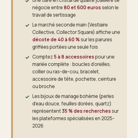
Une tiare en cristal de qualité joaillière se
négocie entre
80 et 600 euros
selon le
travail de sertissage
Le marché seconde main (Vestiaire
Collective, Collector Square) affiche une
décote de 40 à 60 %
sur les parures
griffées portées une seule fois
Comptez
5 à 8 accessoires
pour une
mariée complète : boucles d’oreilles,
collier ou ras-de-cou, bracelet,
accessoire de tête, pochette, ceinture
ou broche
Les bijoux de mariage bohème (perles
d’eau douce, feuilles dorées, quartz)
représentent
35 % des recherches
sur
les plateformes spécialisées en 2025-
2026