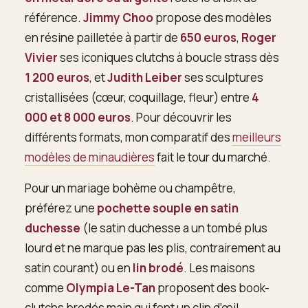
référence.
Jimmy Choo
propose des modèles
en résine pailletée à partir de
650 euros
,
Roger
Vivier
ses iconiques clutchs à boucle strass dès
1 200 euros
, et
Judith Leiber
ses sculptures
cristallisées (cœur, coquillage, fleur) entre
4
000 et 8 000 euros
. Pour découvrir les
différents formats, mon comparatif des
meilleurs
modèles de minaudières
fait le tour du marché.
Pour un mariage bohème ou champêtre,
préférez une
pochette souple en satin
duchesse
(le satin duchesse a un tombé plus
lourd et ne marque pas les plis, contrairement au
satin courant) ou en
lin brodé
. Les maisons
comme
Olympia Le-Tan
proposent des book-
clutchs brodés main qui font un clin d’œil