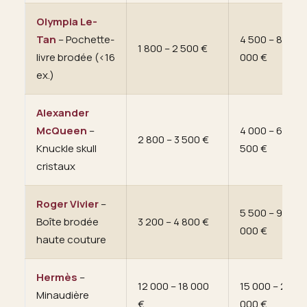
Olympia Le-
Tan
– Pochette-
4 500 – 8
1 800 – 2 500 €
livre brodée (<16
000 €
ex.)
Alexander
McQueen
–
4 000 – 6
2 800 – 3 500 €
Knuckle skull
500 €
cristaux
Roger Vivier
–
5 500 – 9
Boîte brodée
3 200 – 4 800 €
000 €
haute couture
Hermès
–
12 000 – 18 000
15 000 – 28
Minaudière
€
000 €