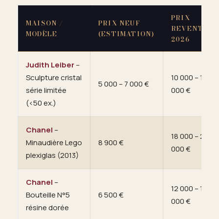
PRIX
MAISON /
PRIX NEUF
REVENTE
MODÈLE
(ESTIMATION)
2026
Judith Leiber
–
Sculpture cristal
10 000 – 18
5 000 – 7 000 €
série limitée
000 €
(<50 ex.)
Chanel
–
18 000 – 25
Minaudière Lego
8 900 €
000 €
plexiglas (2013)
Chanel
–
12 000 – 16
Bouteille N°5
6 500 €
000 €
résine dorée