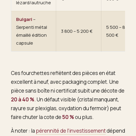
lézard/autruche
Bulgari
–
Serpenti métal
5 500 – 8
3 800 – 5 200 €
émaillé édition
500 €
capsule
Ces fourchettes reflètent des pièces en état
excellent à neuf, avec packaging complet. Une
pièce sans boîte ni certificat subit une décote de
20 à 40 %
. Un défaut visible (cristal manquant,
rayure sur plexiglas, oxydation du fermoir) peut
faire chuter la cote de
50 %
ou plus.
À noter : la
pérennité de l’investissement
dépend