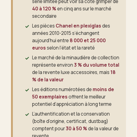
série limitée peut voir sa cote grimper de
40 à 120 %
en cinq ans sur le marché
secondaire
Les pièces
Chanel en plexiglas
des
années 2010-2015 s’échangent
aujourd’hui entre
8 000 et 25 000
euros
selon l’état et la rareté
Le marché de la minaudière de collection
représente environ
3 % du volume total
de la revente luxe accessoires, mais
18
% de la valeur
Les éditions numérotées de
moins de
50 exemplaires
offrent le meilleur
potentiel d’appréciation à long terme
L’authentification et la conservation
(boîte d’origine, certificat, dustbag)
comptent pour
30 à 50 %
de la valeur de
revente