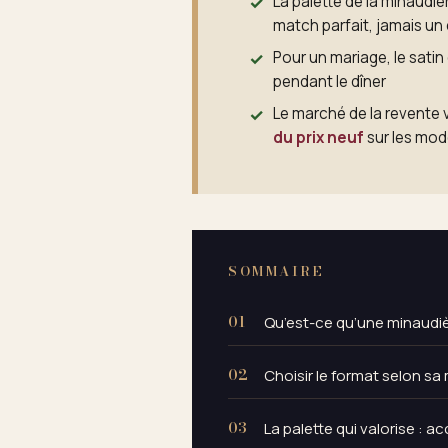
La palette de la minaudiè
match parfait, jamais un
Pour un mariage, le satin
pendant le dîner
Le marché de la revente v
du prix neuf
sur les mod
SOMMAIRE
Qu’est-ce qu’une minaud
Choisir le format selon s
La palette qui valorise : 