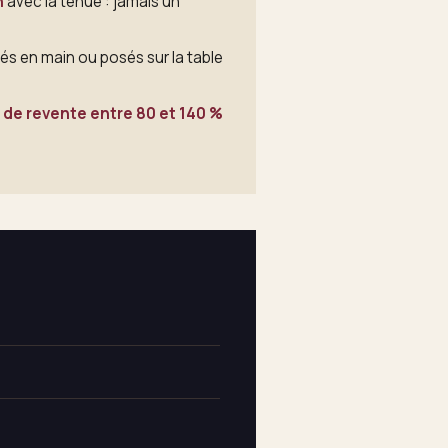
n
avec la tenue : jamais un
tés en main ou posés sur la table
 de revente entre 80 et 140 %