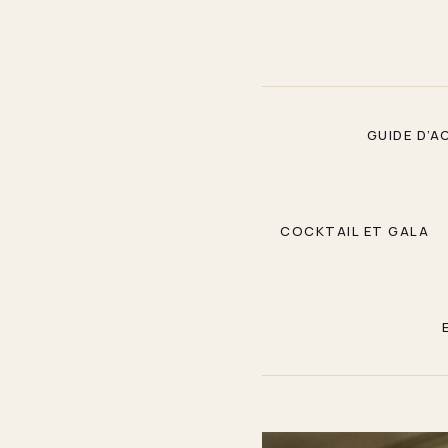
Aller
au
contenu
GUIDE D’A
COCKTAIL ET GALA