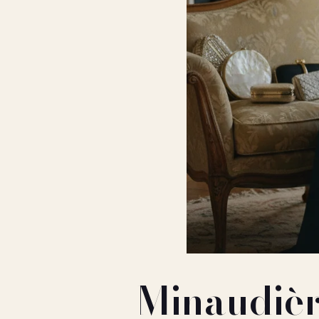
Minaudièr