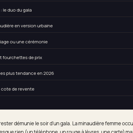
: le duo du gala
inaudière en version urbaine
riage ou une cérémonie
 fourchettes de prix
 les plus tendance en 2026
t cote de revente
ester démunie le soir d’un gala. La minaudière femme occu
presque rien (un téléphone, un rouge à lèvres, une carte) mai