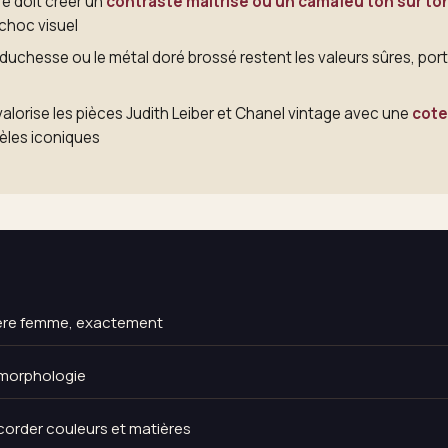
re doit créer un
contraste maîtrisé ou un camaïeu ton sur to
 choc visuel
 duchesse ou le métal doré brossé restent les valeurs sûres, por
alorise les pièces Judith Leiber et Chanel vintage avec une
cote
èles iconiques
ière femme, exactement
a morphologie
accorder couleurs et matières