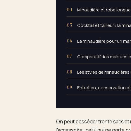
Minaudière et robe longue 
Cocktail et tailleur : la m
La minaudière pour un ma
Comparatif des maisons et
Les styles de minaudières
Entretien, conservation e
On peut posséder trente sacs et r
l’accessoire : celui qui ne porte 