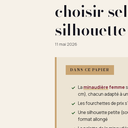
choisir se
silhouette
11 mai 2026
DANS CE PAPIER
La
minaudière
femme
s
cm), chacun adapté à un
Les fourchettes de prix 
Une silhouette petite (so
format allongé