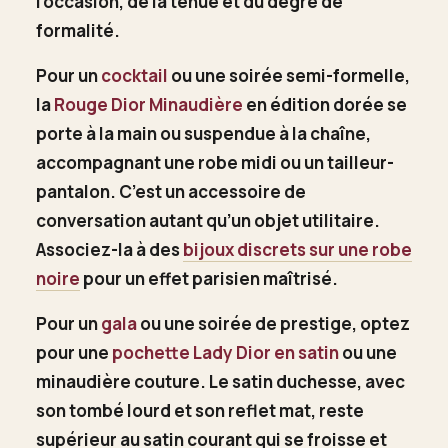
l’occasion, de la tenue et du degré de
formalité.
Pour un
cocktail
ou une soirée semi-formelle,
la
Rouge Dior Minaudière
en édition dorée se
porte à la main ou suspendue à la chaîne,
accompagnant une robe midi ou un tailleur-
pantalon. C’est un accessoire de
conversation autant qu’un objet utilitaire.
Associez-la à des
bijoux discrets sur une robe
noire
pour un effet parisien maîtrisé.
Pour un
gala
ou une soirée de prestige, optez
pour une
pochette Lady Dior en satin
ou une
minaudière couture. Le satin duchesse, avec
son tombé lourd et son reflet mat, reste
supérieur au satin courant qui se froisse et