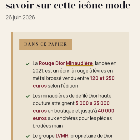
savoir sur cette icône mode
26 juin 2026
DANS CE PAPIER
La
Rouge Dior
Minaudière
, lancée en
2021, est un écrin à rouge à lèvres en
métal brossé vendu entre
120 et 250
euros
selon l’édition
Les minaudières de défilé Dior haute
couture atteignent
5 000 à 25 000
euros
en boutique et jusqu’à
40 000
euros
aux enchères pour les pièces
brodées main
Le groupe
LVMH
, propriétaire de Dior