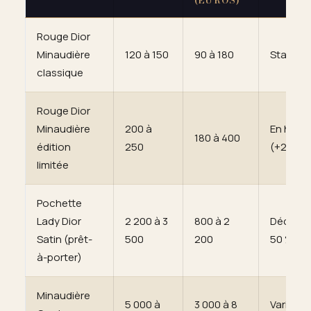
(EUROS)
Rouge Dior
Minaudière
120 à 150
90 à 180
Stable
classique
Rouge Dior
Minaudière
200 à
En haus
180 à 400
édition
250
(+20 à 
limitée
Pochette
Lady Dior
2 200 à 3
800 à 2
Décote 
Satin (prêt-
500
200
50 %
à-porter)
Minaudière
5 000 à
3 000 à 8
Variable