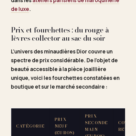
dans les
ateliers parisiens de maroquinerie
de luxe
.
Prix et fourchettes : du rouge à
lèvres collector au sac du soir
L’univers des minaudières Dior couvre un
spectre de prix considérable. De l’objet de
beauté accessible à la pièce joaillière
unique, voici les fourchettes constatées en
boutique et sur le marché secondaire :
PRIX
PRIX
SECONDE
COTE D
CATÉGORIE
NEUF
MAIN
REVEN
(EUROS)