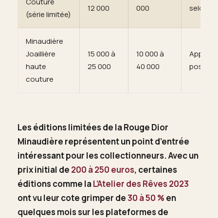
Couture
12 000
000
selon ra
(série limitée)
Minaudière
Joaillière
15 000 à
10 000 à
Appréci
haute
25 000
40 000
possible
couture
Les éditions limitées de la Rouge Dior
Minaudière représentent un point d’entrée
intéressant pour les collectionneurs. Avec un
prix initial de
200 à 250 euros
, certaines
éditions comme la
L’Atelier des Rêves 2023
ont vu leur cote grimper de
30 à 50 %
en
quelques mois sur les plateformes de