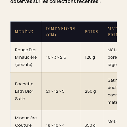
observés sur les collections récentes :
DIMENSIONS
MATIÈR
MODÈLE
POIDS
(CM)
PRINCIP
Rouge Dior
Métal br
Minaudière
10 × 3 × 2,5
120 g
doré ou
(beauté)
argenté
Satin
Pochette
duchesse
Lady Dior
21 × 12 × 5
280 g
cannage
Satin
matelass
Minaudière
Métal dor
Couture
18 × 10 × 4
350 g