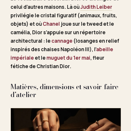
celui d’autres maisons. Là où
Judith Leiber
privilégie le cristal figuratif (animaux, fruits,
objets) et où
Chanel
joue sur le tweed et le
camélia, Dior s’appuie sur un répertoire
architectural : le
cannage
(losanges en relief
inspirés des chaises Napoléon III), l’
abeille
impériale
et le
muguet du 1er mai
, fleur
fétiche de Christian Dior.
Matières, dimensions et savoir-faire
d’atelier