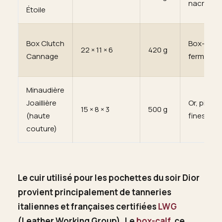
nacre, cri
Étoile
Box Clutch
Box-calf,
22 × 11 × 6
420 g
Cannage
fermoir la
Minaudière
Joaillière
Or, pierre
15 × 8 × 3
500 g
(haute
fines, éma
couture)
Le cuir utilisé pour les pochettes du soir Dior
provient principalement de tanneries
italiennes et françaises certifiées
LWG
(Leather Working Group). Le
box-calf
, ce