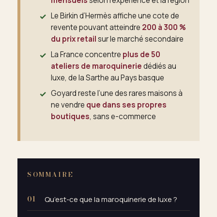
mensuels
selon l’expérience et la région
Le Birkin d’Hermès affiche une cote de
revente pouvant atteindre
200 à 300 %
du prix retail
sur le marché secondaire
La France concentre
plus de 50
ateliers de maroquinerie
dédiés au
luxe, de la Sarthe au Pays basque
Goyard reste l’une des rares maisons à
ne vendre
que dans ses propres
boutiques
, sans e-commerce
SOMMAIRE
Qu’est-ce que la maroquinerie de luxe ?