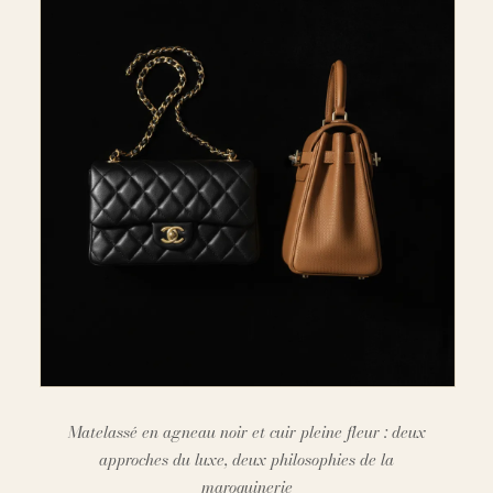
Matelassé en agneau noir et cuir pleine fleur : deux
approches du luxe, deux philosophies de la
maroquinerie