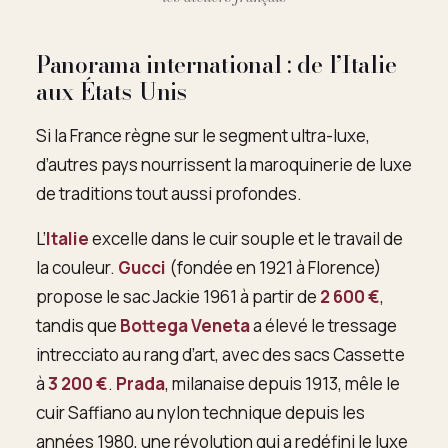
Panorama international : de l’Italie
aux États-Unis
Si la France règne sur le segment ultra-luxe,
d’autres pays nourrissent la maroquinerie de luxe
de traditions tout aussi profondes.
L’
Italie
excelle dans le cuir souple et le travail de
la couleur.
Gucci
(fondée en 1921 à Florence)
propose le sac Jackie 1961 à partir de
2 600 €
,
tandis que
Bottega Veneta
a élevé le tressage
intrecciato au rang d’art, avec des sacs Cassette
à
3 200 €
.
Prada
, milanaise depuis 1913, mêle le
cuir Saffiano au nylon technique depuis les
années 1980, une révolution qui a redéfini le luxe