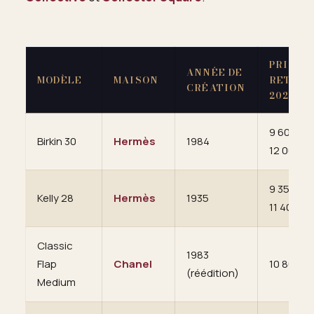
PRIX
ANNÉE DE
MODÈLE
MAISON
RETAIL
CRÉATION
2025
9 600 à
Birkin 30
Hermès
1984
12 000 €
9 350 à
Kelly 28
Hermès
1935
11 400 €
Classic
1983
Flap
Chanel
10 800 €
(réédition)
Medium