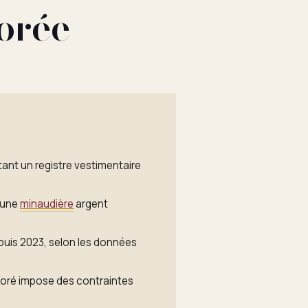
dorée
tant un registre vestimentaire
 une
minaudière
argent
puis 2023, selon les données
 doré impose des contraintes