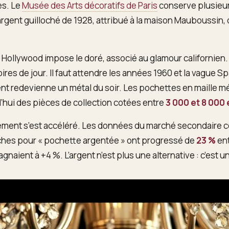
es. Le
Musée des Arts décoratifs de Paris
conserve plusieur
rgent guilloché de 1928, attribué à la maison Mauboussin, 
 Hollywood impose le doré, associé au glamour californien. L
ires de jour. Il faut attendre les années 1960 et la vague 
ent redevienne un métal du soir. Les pochettes en maille m
’hui des pièces de collection cotées entre
3 000 et 8 000
ment s’est accéléré. Les données du marché secondaire co
rches pour « pochette argentée » ont progressé de
23 %
ent
gnaient à +4 %. L’argent n’est plus une alternative : c’est u