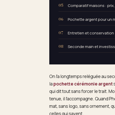
Comparatif maisons : prix,
Pochette argent pour un 
Entretien et conservation :
Seconde main et investiss
On l’a longtemps reléguée au seco
la
pochette cérémonie argent
s
qui dit tout sans forcer le trait. M
tenue, il l’accompagne. Quand Pho
mat, sans logo, sans ornement, qu’e
celles qui savent.