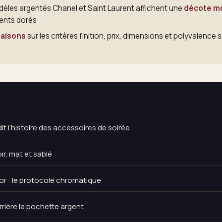
èles argentés Chanel et Saint Laurent affichent une
décote mo
lents dorés
maisons
sur les critères finition, prix, dimensions et polyvalence 
it l’histoire des accessoires de soirée
oir, mat et sablé
’or : le protocole chromatique
rrière la pochette argent