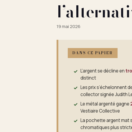
l’alternat
19 mai 2026
DANS CE PAPIER
L’argent se décline en
tr
distinct
Les prix s’échelonnent d
collector signée Judith L
Le métal argenté gagne
Vestiaire Collective
La pochette argent mat 
chromatiques plus strict