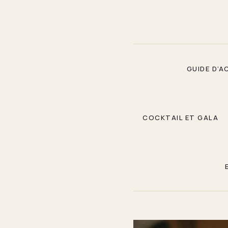
Aller
au
contenu
GUIDE D’A
COCKTAIL ET GALA