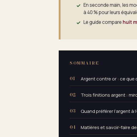
En seconde main, les mod
à 40 % pour leurs équiva
Le guide compare
huit 
SOMMAIRE
Argent contre or : ce que d
Trois finitions argent : mir
Quand préférer l’argent à l
Matières et savoir-faire de